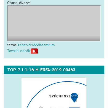
Olvasni élvezet
forrás:
Fehérvár Médiacentrum
További videók
TOP-7.1.1-16-H-ERFA-2019-00463