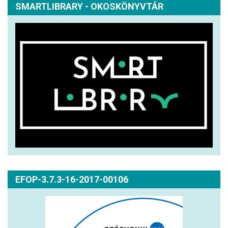
SMARTLIBRARY - OKOSKÖNYVTÁR
EFOP-3.7.3-16-2017-00106