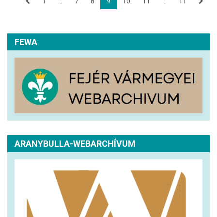
1
...
7
8
9
10
11
...
11
FEWA
ARANYBULLA-WEBARCHÍVUM