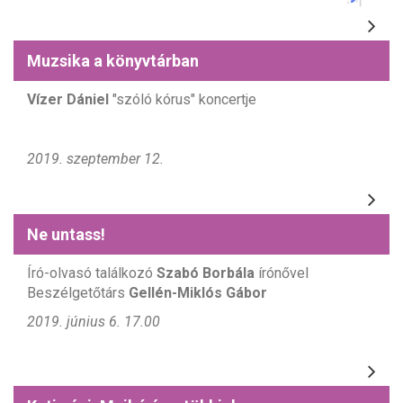
Muzsika a könyvtárban
Vízer Dániel
"szóló kórus" koncertje
2019. szeptember 12.
Ne untass!
Író-olvasó találkozó
Szabó Borbála
írónővel
Beszélgetőtárs
Gellén-Miklós Gábor
2019. június 6. 17.00