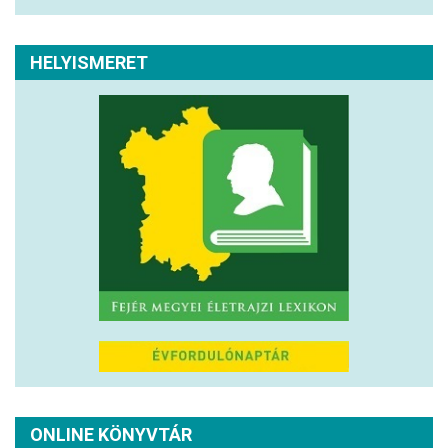
HELYISMERET
ONLINE KÖNYVTÁR