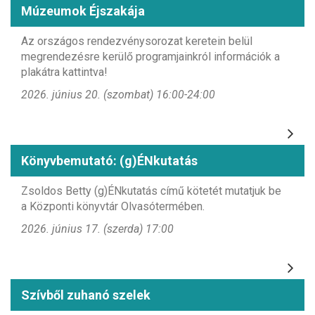
Múzeumok Éjszakája
Az országos rendezvénysorozat keretein belül
megrendezésre kerülő programjainkról információk a
plakátra kattintva!
2026. június 20. (szombat) 16:00-24:00
Könyvbemutató: (g)ÉNkutatás
Zsoldos Betty (g)ÉNkutatás című kötetét mutatjuk be
a Központi könyvtár Olvasótermében.
2026. június 17. (szerda) 17:00
Szívből zuhanó szelek