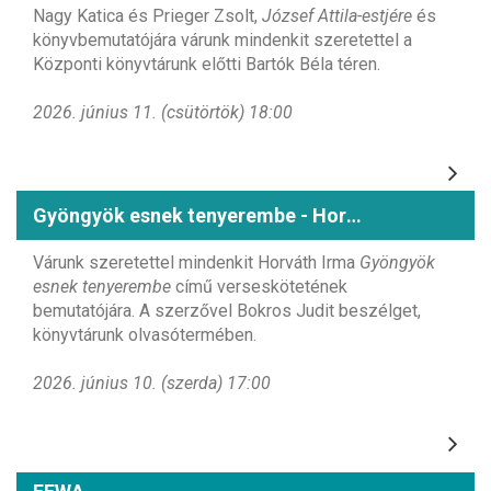
Nagy Katica és Prieger Zsolt,
József Attila-estjére
és
könyvbemutatójára várunk mindenkit szeretettel a
Központi könyvtárunk előtti Bartók Béla téren.
2026. június 11. (csütörtök) 18:00
Gyöngyök esnek tenyerembe - Horváth Irma könyvbemutatója
Várunk szeretettel mindenkit Horváth Irma
Gyöngyök
esnek tenyerembe
című verseskötetének
bemutatójára. A szerzővel Bokros Judit beszélget,
könyvtárunk olvasótermében.
2026. június 10. (szerda) 17:00