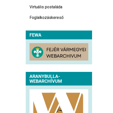
Virtuális postaláda
Foglalkozáskereső
FEWA
ARANYBULLA-
WEBARCHÍVUM