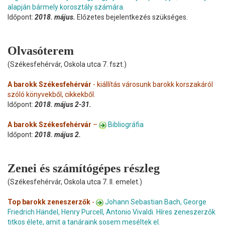
alapján bármely korosztály számára.
Időpont:
2018. május.
Előzetes bejelentkezés szükséges.
Olvasóterem
(Székesfehérvár, Oskola utca 7. fszt.)
A barokk Székesfehérvár
- kiállítás városunk barokk korszakáról
szóló könyvekből, cikkekből.
Időpont:
2018. május 2-31.
A barokk Székesfehérvár
–
Bibliográfia
Időpont:
2018. május 2.
Zenei és számítógépes részleg
(Székesfehérvár, Oskola utca 7. II. emelet.)
Top barokk zeneszerzők
-
Johann Sebastian Bach, George
Friedrich Händel, Henry Purcell, Antonio Vivaldi. Híres zeneszerzők
titkos élete, amit a tanáraink sosem meséltek el.