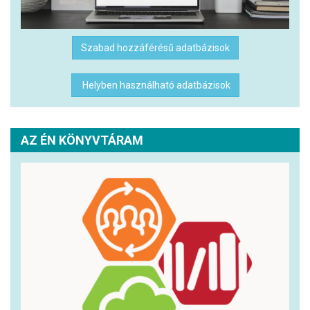
Szabad hozzáférésű adatbázisok
Helyben használható adatbázisok
AZ ÉN KÖNYVTÁRAM