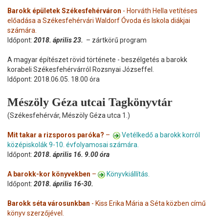
Barokk épületek Székesfehérváron
- Horváth Hella vetítéses
előadása a Székesfehérvári Waldorf Óvoda és Iskola diákjai
számára.
Időpont:
2018. április 23.
– zártkörű program
A magyar építészet rövid története - beszélgetés a barokk
korabeli Székesfehérvárról Rozsnyai Józseffel.
Időpont: 2018.06.05. 18.00 óra
Mészöly Géza utcai Tagkönyvtár
(Székesfehérvár, Mészöly Géza utca 1.)
Mit takar a rizsporos paróka?
–
Vetélkedő a barokk korról
középiskolák 9-10. évfolyamosai számára.
Időpont:
2018. április 16. 9.00 óra
A barokk-kor könyvekben
–
Könyvkiállítás.
Időpont:
2018. április 16-30.
Barokk séta városunkban
- Kiss Erika Mária a Séta közben című
könyv szerzőjével.