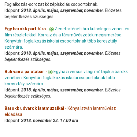
Foglalkozás-sorozat középiskolás csoportoknak.
Időpont:
2018. április, május, szeptember, november.
Előzetes
bejelentkezés szükséges.
Egy barokk partitúra
-
Zenetörténeti óra különleges zenei- és
film részletekkel. Korrajz és a társművészetek megismerése.
Könyvtári foglalkozás iskolai csoportoknak több korosztály
számára.
Időpont:
2018. április, május, szeptember, november.
Előzetes
bejelentkezés szükséges.
Buli van a palotában
-
Egyházi versus világi műfajok a barokk
zenében. Könyvtári foglalkozás iskolai csoportoknak több
korosztály számára.
Időpont:
2018. április, május, szeptember, november.
Előzetes
bejelentkezés szükséges.
Barokk udvarok lantmuzsikái
- Kónya István lantművész
előadása
Időpont:
2018. november 22. 17.00 óra