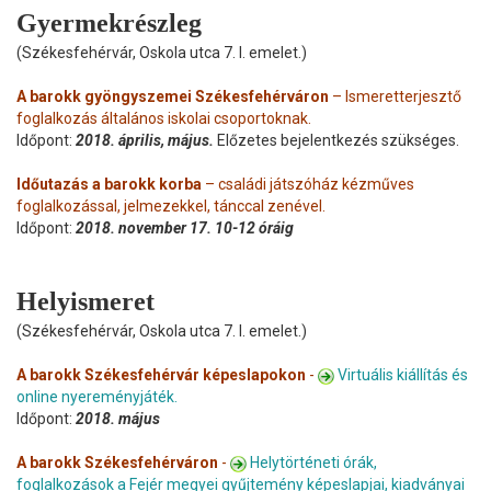
Gyermekrészleg
(Székesfehérvár, Oskola utca 7. I. emelet.)
A barokk gyöngyszemei Székesfehérváron
– Ismeretterjesztő
foglalkozás általános iskolai csoportoknak.
Időpont:
2018. április, május.
Előzetes bejelentkezés szükséges.
Időutazás a barokk korba
– családi játszóház kézműves
foglalkozással, jelmezekkel, tánccal zenével.
Időpont:
2018. november 17. 10-12 óráig
Helyismeret
(Székesfehérvár, Oskola utca 7. I. emelet.)
A barokk Székesfehérvár képeslapokon
-
Virtuális kiállítás és
online nyereményjáték.
Időpont:
2018. május
A barokk Székesfehérváron
-
Helytörténeti órák,
foglalkozások a Fejér megyei gyűjtemény képeslapjai, kiadványai