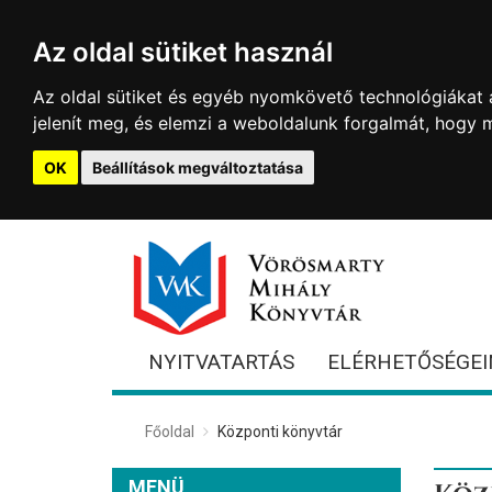
Az oldal sütiket használ
Az oldal sütiket és egyéb nyomkövető technológiákat a
jelenít meg, és elemzi a weboldalunk forgalmát, hogy 
OK
Beállítások megváltoztatása
NYITVATARTÁS
ELÉRHETŐSÉGEI
Főoldal
Központi könyvtár
MENÜ