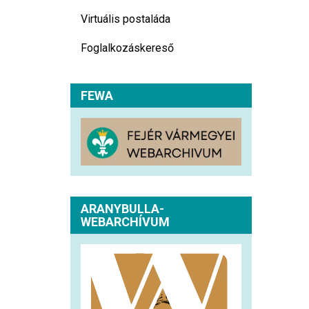
Virtuális postaláda
Foglalkozáskereső
FEWA
ARANYBULLA-
WEBARCHÍVUM