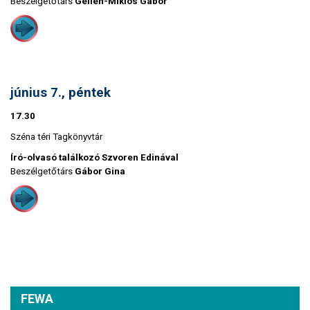
Beszélgetőtárs
Gellén-Miklós Gábor
június 7., péntek
17.30
Széna téri Tagkönyvtár
Író-olvasó találkozó Szvoren Edinával
Beszélgetőtárs
Gábor Gina
FEWA