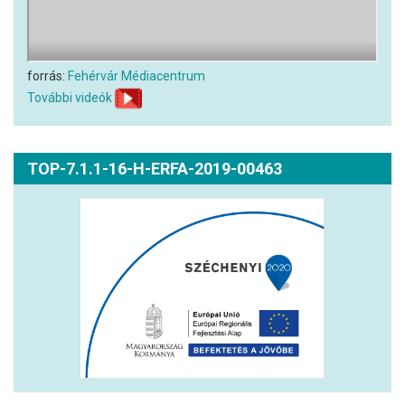
forrás:
Fehérvár Médiacentrum
További videók
TOP-7.1.1-16-H-ERFA-2019-00463