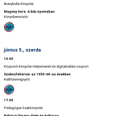
Aranybulla Könyvtár
Magony Imre: A bűn nyomában
Könyvbemutató
június 5., szerda
16.00
Központi Könyvtár Helyismereti és digitalizálási csoport
Székesfehérvár az 1950-60-as években
Kiállításmegnyitó
17.00
Pedagógiai Szakkönyvtár
Rákóczi Ferenc élete és kultusza