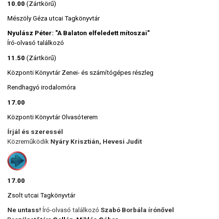
10.00
(Zártkörű)
Mészöly Géza utcai Tagkönyvtár
Nyulász Péter: "A Balaton elfeledett mítoszai"
Író-olvasó találkozó
11.50
(Zártkörű)
Központi Könyvtár Zenei- és számítógépes részleg
Rendhagyó irodalomóra
17.00
Központi Könyvtár Olvasóterem
Írjál és szeressél
Közreműködik
Nyáry Krisztián, Hevesi Judit
17.00
Zsolt utcai Tagkönyvtár
Ne untass!
Író-olvasó találkozó
Szabó Borbála írónővel