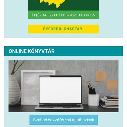
ONLINE KÖNYVTÁR
Szabad hozzáférésű adatbázisok