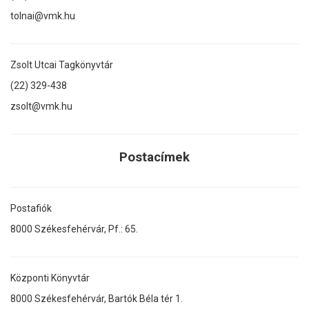
tolnai@vmk.hu
Zsolt Utcai Tagkönyvtár
(22) 329-438
zsolt@vmk.hu
Postacímek
Postafiók
8000 Székesfehérvár, Pf.: 65.
Központi Könyvtár
8000 Székesfehérvár, Bartók Béla tér 1.