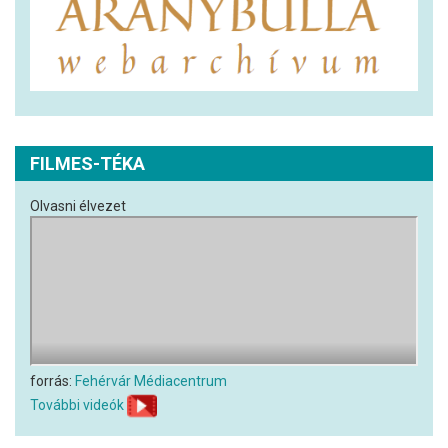
FILMES-TÉKA
Olvasni élvezet
forrás:
Fehérvár Médiacentrum
További videók