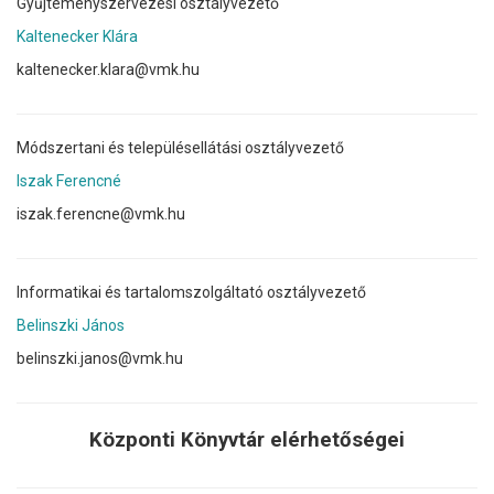
Gyűjteményszervezési osztályvezető
Kaltenecker Klára
kaltenecker.klara@vmk.hu
Módszertani és településellátási osztályvezető
Iszak Ferencné
iszak.ferencne@vmk.hu
Informatikai és tartalomszolgáltató osztályvezető
Belinszki János
belinszki.janos@vmk.hu
Központi Könyvtár elérhetőségei