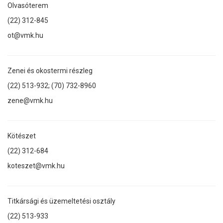
Olvasóterem
(22) 312-845
ot@vmk.hu
Zenei és okostermi részleg
(22) 513-932; (70) 732-8960
zene@vmk.hu
Kötészet
(22) 312-684
koteszet@vmk.hu
Titkársági és üzemeltetési osztály
(22) 513-933