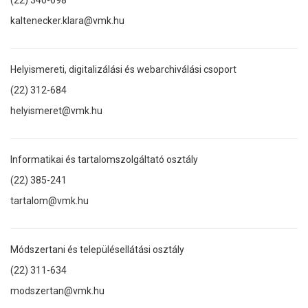
kaltenecker.klara@vmk.hu
Helyismereti, digitalizálási és webarchiválási csoport
(22) 312-684
helyismeret@vmk.hu
Informatikai és tartalomszolgáltató osztály
(22) 385-241
tartalom@vmk.hu
Módszertani és településellátási osztály
(22) 311-634
modszertan@vmk.hu