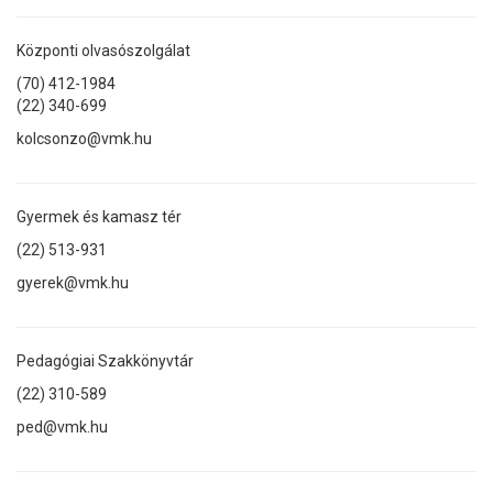
Központi olvasószolgálat
(70) 412-1984
(22) 340-699
kolcsonzo@vmk.hu
Gyermek és kamasz tér
(22) 513-931
gyerek@vmk.hu
Pedagógiai Szakkönyvtár
(22) 310-589
ped@vmk.hu