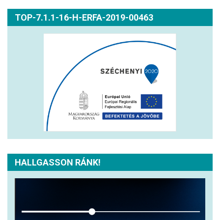
TOP-7.1.1-16-H-ERFA-2019-00463
HALLGASSON RÁNK!