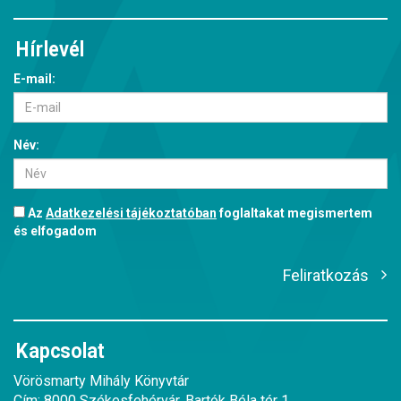
Hírlevél
E-mail:
Név:
Az
Adatkezelési tájékoztatóban
foglaltakat megismertem
és elfogadom
Feliratkozás
Kapcsolat
Vörösmarty Mihály Könyvtár
Cím: 8000 Székesfehérvár, Bartók Béla tér 1.