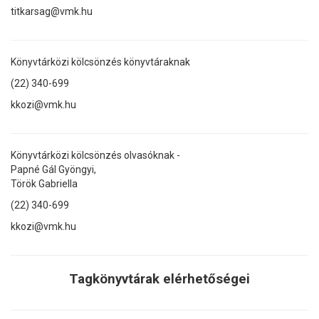
titkarsag@vmk.hu
Könyvtárközi kölcsönzés könyvtáraknak
(22) 340-699
kkozi@vmk.hu
Könyvtárközi kölcsönzés olvasóknak -
Papné Gál Gyöngyi,
Török Gabriella
(22) 340-699
kkozi@vmk.hu
Tagkönyvtárak elérhetőségei