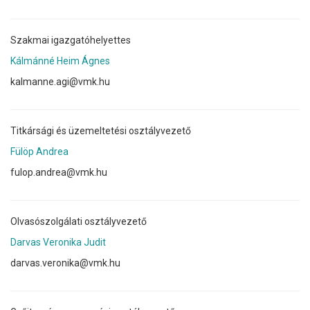
Szakmai igazgatóhelyettes
Kálmánné Heim Ágnes
kalmanne.agi@vmk.hu
Titkársági és üzemeltetési osztályvezető
Fülöp Andrea
fulop.andrea@vmk.hu
Olvasószolgálati osztályvezető
Darvas Veronika Judit
darvas.veronika@vmk.hu