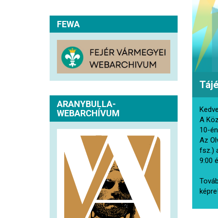
FEWA
Táj
ARANYBULLA-
Kedve
WEBARCHÍVUM
A Köz
10-én
Az Ol
fsz.) 
9:00 
Továb
képre