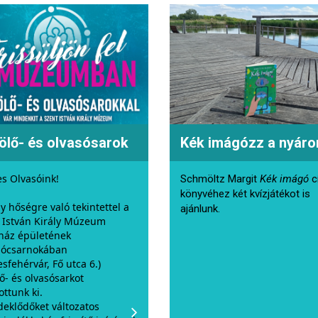
ölő- és olvasósarok
Kék imágózz a nyáro
s Olvasóink!
Schmöltz Margit
Kék imágó
c
könyvéhez két kvízjátékot is
y hőségre való tekintettel a
ajánlunk.
 István Király Múzeum
áz épületének
dócsarnokában
esfehérvár, Fő utca 6.)
ő- és olvasósarkot
ottunk ki.
deklődőket változatos