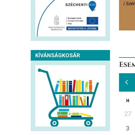
| Szé
KÍVÁNSÁGKOSÁR
Ese
H
27
3