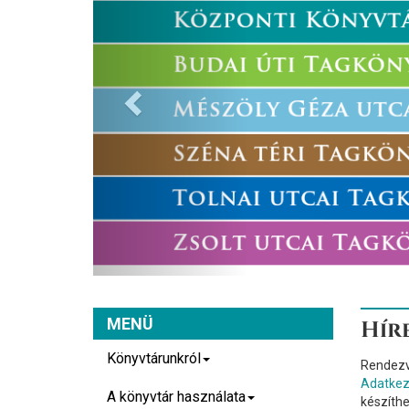
MENÜ
Hír
Könyvtárunkról
Rendezv
Adatkeze
A könyvtár használata
készíthe