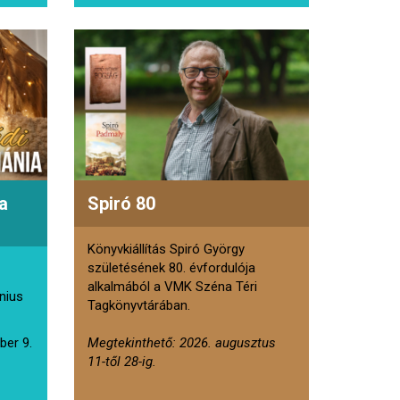
a
Spiró 80
Könyvkiállítás Spiró György
születésének 80. évfordulója
alkalmából a VMK Széna Téri
únius
Tagkönyvtárában.
ber 9.
Megtekinthető: 2026. augusztus
11-től 28-ig.