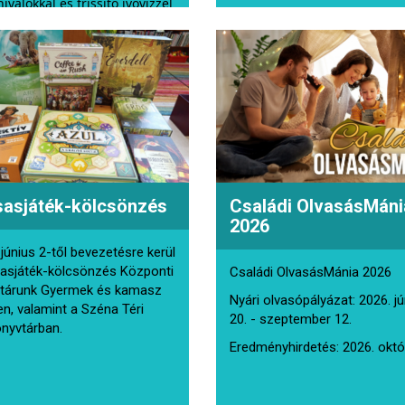
ivalókkal és frissítő ivóvízzel
k.
sasjáték-kölcsönzés
Családi OlvasásMáni
2026
 június 2-től bevezetésre kerül
sasjáték-kölcsönzés Központi
Családi OlvasásMánia 2026
tárunk Gyermek és kamasz
Nyári olvasópályázat: 2026. j
en, valamint a Széna Téri
20. - szeptember 12.
nyvtárban.
Eredményhirdetés: 2026. októ