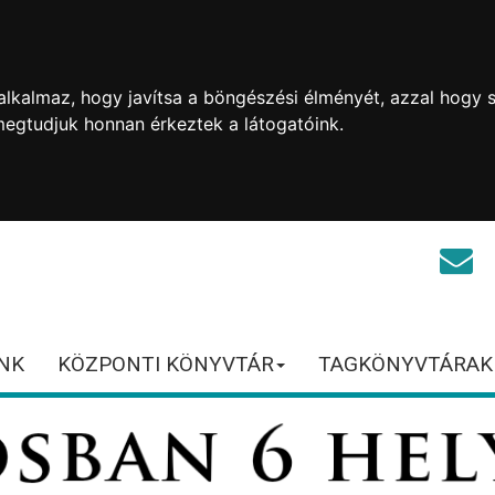
lkalmaz, hogy javítsa a böngészési élményét, azzal hogy s
megtudjuk honnan érkeztek a látogatóink.
NK
KÖZPONTI KÖNYVTÁR
TAGKÖNYVTÁRAK