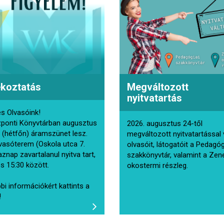
ékoztatás
Megváltozott
nyitvatartás
s Olvasóink!
ponti Könyvtárban augusztus
2026. augusztus 24-től
 (hétfőn) áramszünet lesz.
megváltozott nyitvatartással 
vasóterem (Oskola utca 7.
olvasóit, látogatóit a Pedagóg
aznap zavartalanul nyitva tart,
szakkönyvtár, valamint a Zen
és 15:30 között.
okostermi részleg.
bi információkért kattints a
!