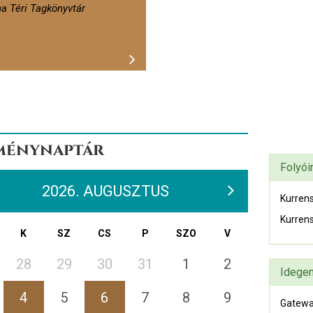
na Téri Tagkönyvtár
ménynaptár
Folyói
2026. AUGUSZTUS
Kurrens
Kurrens
K
SZ
CS
P
SZO
V
28
29
30
31
1
2
Idegen
4
5
6
7
8
9
Gatewa