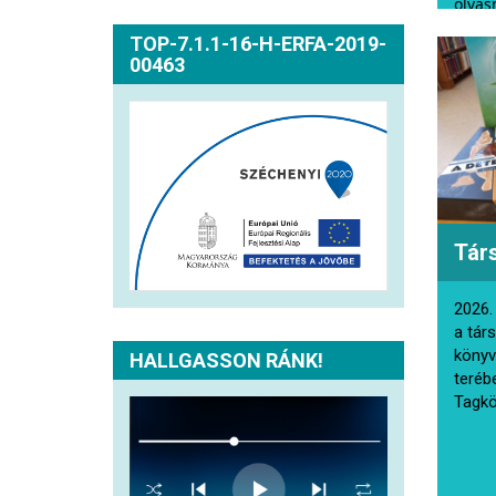
olvasn
várju
TOP-7.1.1-16-H-ERFA-2019-
00463
Tár
2026.
a tár
könyv
HALLGASSON RÁNK!
teréb
Tagkö