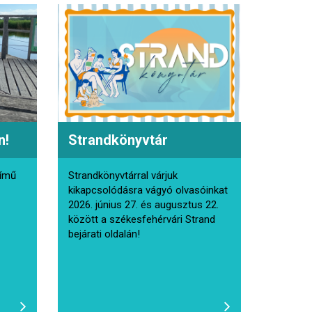
n!
Strandkönyvtár
ímű
Strandkönyvtárral várjuk
kikapcsolódásra vágyó olvasóinkat
2026. június 27. és augusztus 22.
között a székesfehérvári Strand
bejárati oldalán!