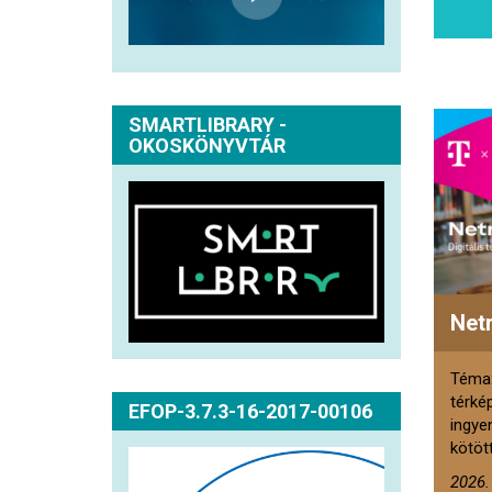
SMARTLIBRARY -
OKOSKÖNYVTÁR
Net
Téma:
térké
EFOP-3.7.3-16-2017-00106
ingye
kötött
2026.