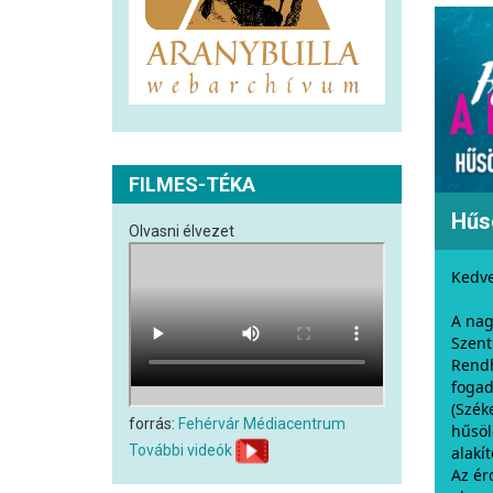
FILMES-TÉKA
Hűs
Olvasni élvezet
Kedve
A nag
Szent
Rendh
foga
(Szék
forrás:
Fehérvár Médiacentrum
hűsöl
További videók
alakít
Az ér