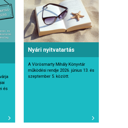
Nyári nyitvatartás
A Vörösmarty Mihály Könyvtár
működési rendje 2026. június 13. és
szeptember 5. között.
várja
iai
ei és