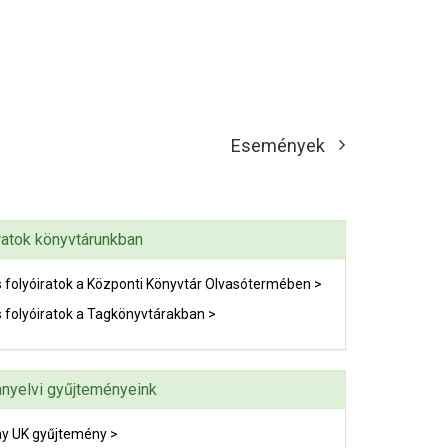
Események
ratok könyvtárunkban
 folyóiratok a Központi Könyvtár Olvasótermében >
 folyóiratok a Tagkönyvtárakban >
nyelvi gyűjteményeink
y UK gyűjtemény >