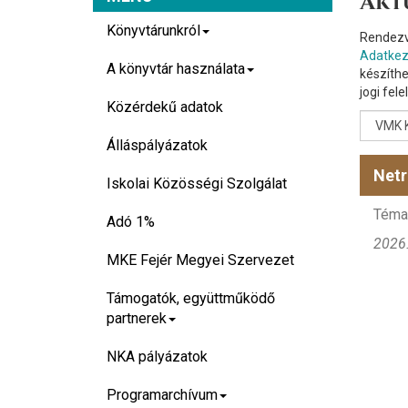
Akt
Könyvtárunkról
Rendezv
Adatkeze
A könyvtár használata
készíthe
jogi fel
Közérdekű adatok
Álláspályázatok
Netr
Iskolai Közösségi Szolgálat
Téma:
Adó 1%
2026.
MKE Fejér Megyei Szervezet
Támogatók, együttműködő
partnerek
NKA pályázatok
Programarchívum