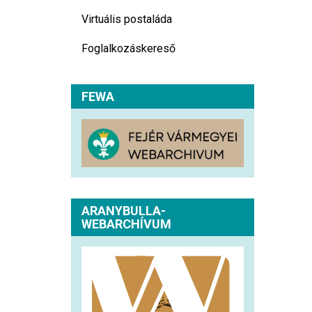
Virtuális postaláda
Foglalkozáskereső
FEWA
ARANYBULLA-
WEBARCHÍVUM