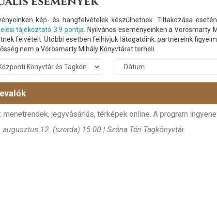
uális események
ényeinken kép- és hangfelvételek készülhetnek. Tiltakozása esetén 
lési tájékoztató 3.9 pontja.
Nyilvános eseményeinken a Vörösmarty Mi
tnek felvételt. Utóbbi esetben felhívjuk látogatóink, partnereink figyelm
elősség nem a Vörösmarty Mihály Könyvtárat terheli.
evalók
 menetrendek, jegyvásárlás, térképek online. A program ingyenes
 augusztus 12. (szerda) 15:00 | Széna Téri Tagkönyvtár