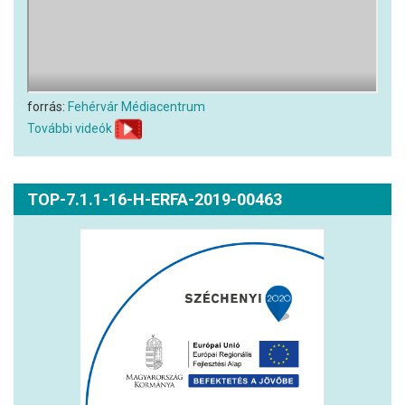
forrás:
Fehérvár Médiacentrum
További videók
TOP-7.1.1-16-H-ERFA-2019-00463