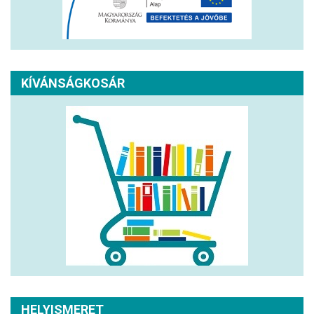
KÍVÁNSÁGKOSÁR
HELYISMERET