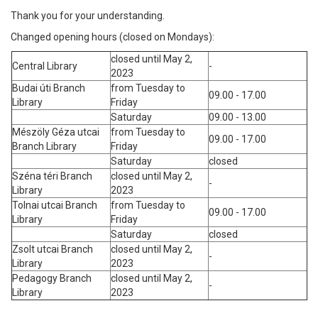
Thank you for your understanding.
Changed opening hours (closed on Mondays):
closed until May 2,
Central Library
-
2023
Budai úti Branch
from Tuesday to
09.00 - 17.00
Library
Friday
Saturday
09.00 - 13.00
Mészöly Géza utcai
from Tuesday to
09.00 - 17.00
Branch Library
Friday
Saturday
closed
Széna téri Branch
closed until May 2,
-
Library
2023
Tolnai utcai Branch
from Tuesday to
09.00 - 17.00
Library
Friday
Saturday
closed
Zsolt utcai Branch
closed until May 2,
-
Library
2023
Pedagogy Branch
closed until May 2,
-
Library
2023