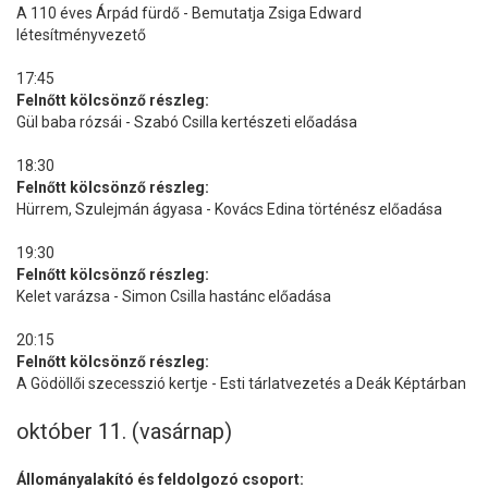
A 110 éves Árpád fürdő - Bemutatja Zsiga Edward
létesítményvezető
17:45
Felnőtt kölcsönző részleg:
Gül baba rózsái - Szabó Csilla kertészeti előadása
18:30
Felnőtt kölcsönző részleg:
Hürrem, Szulejmán ágyasa - Kovács Edina történész előadása
19:30
Felnőtt kölcsönző részleg:
Kelet varázsa - Simon Csilla hastánc előadása
20:15
Felnőtt kölcsönző részleg:
A Gödöllői szecesszió kertje - Esti tárlatvezetés a Deák Képtárban
október 11. (vasárnap)
Állományalakító és feldolgozó csoport: