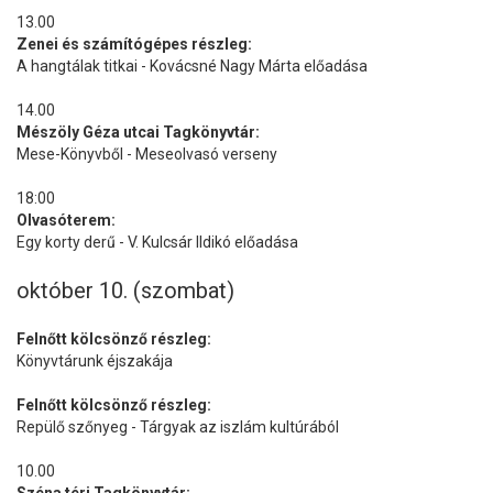
13.00
Zenei és számítógépes részleg:
A hangtálak titkai - Kovácsné Nagy Márta előadása
14.00
Mészöly Géza utcai Tagkönyvtár:
Mese-Könyvből - Meseolvasó verseny
18:00
Olvasóterem:
Egy korty derű - V. Kulcsár Ildikó előadása
október 10. (szombat)
Felnőtt kölcsönző részleg:
Könyvtárunk éjszakája
Felnőtt kölcsönző részleg:
Repülő szőnyeg - Tárgyak az iszlám kultúrából
10.00
Széna téri Tagkönyvtár: