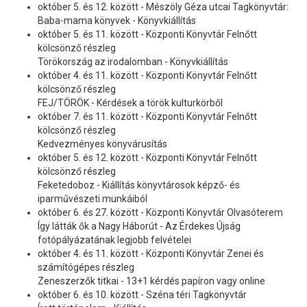
október 5. és 12. között - Mészöly Géza utcai Tagkönyvtár:
Baba-mama könyvek - Könyvkiállítás
október 5. és 11. között - Központi Könyvtár Felnőtt
kölcsönző részleg
Törökország az irodalomban - Könyvkiállítás
október 4. és 11. között - Központi Könyvtár Felnőtt
kölcsönző részleg
FEJ/TÖRÖK - Kérdések a török kulturkörből
október 7. és 11. között - Központi Könyvtár Felnőtt
kölcsönző részleg
Kedvezményes könyvárusítás
október 5. és 12. között - Központi Könyvtár Felnőtt
kölcsönző részleg
Feketedoboz - Kiállítás könyvtárosok képző- és
iparművészeti munkáiból
október 6. és 27. között - Központi Könyvtár Olvasóterem
Így látták ők a Nagy Háborút - Az Érdekes Újság
fotópályázatának legjobb felvételei
október 4. és 11. között - Központi Könyvtár Zenei és
számítógépes részleg
Zeneszerzők titkai - 13+1 kérdés papíron vagy online
október 6. és 10. között - Széna téri Tagkönyvtár