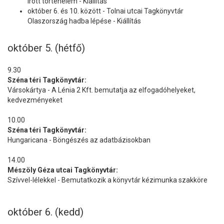
Írott történelem - Kiállítás
október 6. és 10. között - Tolnai utcai Tagkönyvtár
Olaszország hadba lépése - Kiállítás
október 5. (hétfő)
9.30
Széna téri Tagkönyvtár:
Vársokártya - A Lénia 2 Kft. bemutatja az elfogadóhelyeket,
kedvezményeket
10.00
Széna téri Tagkönyvtár:
Hungaricana - Böngészés az adatbázisokban
14.00
Mészöly Géza utcai Tagkönyvtár:
Szívvel-lélekkel - Bemutatkozik a könyvtár kézimunka szakköre
október 6. (kedd)