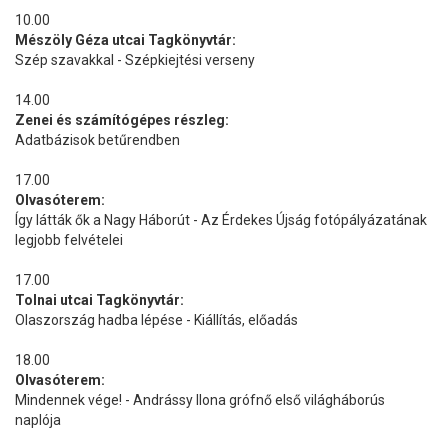
10.00
Mészöly Géza utcai Tagkönyvtár:
Szép szavakkal - Szépkiejtési verseny
14.00
Zenei és számítógépes részleg:
Adatbázisok betűrendben
17.00
Olvasóterem:
Így látták ők a Nagy Háborút - Az Érdekes Újság fotópályázatának
legjobb felvételei
17.00
Tolnai utcai Tagkönyvtár:
Olaszország hadba lépése - Kiállítás, előadás
18.00
Olvasóterem:
Mindennek vége! - Andrássy Ilona grófnő első világháborús
naplója