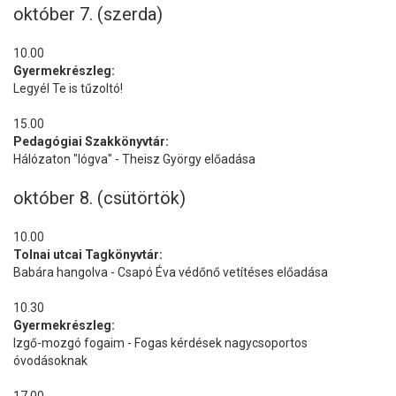
október 7. (szerda)
10.00
Gyermekrészleg:
Legyél Te is tűzoltó!
15.00
Pedagógiai Szakkönyvtár:
Hálózaton "lógva" - Theisz György előadása
október 8. (csütörtök)
10.00
Tolnai utcai Tagkönyvtár:
Babára hangolva - Csapó Éva védőnő vetítéses előadása
10.30
Gyermekrészleg:
Izgő-mozgó fogaim - Fogas kérdések nagycsoportos
óvodásoknak
17.00