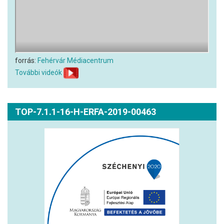
forrás:
Fehérvár Médiacentrum
További videók
TOP-7.1.1-16-H-ERFA-2019-00463