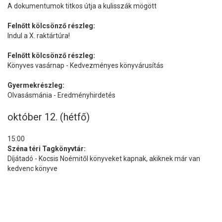
A dokumentumok titkos útja a kulisszák mögött
Felnőtt kölcsönző részleg:
Indul a X. raktártúra!
Felnőtt kölcsönző részleg:
Könyves vasárnap - Kedvezményes könyvárusítás
Gyermekrészleg:
Olvasásmánia - Eredményhirdetés
október 12. (hétfő)
15:00
Széna téri Tagkönyvtár:
Díjátadó - Kocsis Noémitől könyveket kapnak, akiknek már van
kedvenc könyve