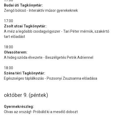
Budai úti Tagkönyvtár:
Zengő bölcső - Interaktív műsor gyerekeknek
17.00
Zsolt utcai Tagkönyvtár:
A méz a legősibb csodagyógyszer - Tari Péter mérnök, szakértő
tart előadást
18:00
Olvasóterem:
A hideg szóda élvezete - Beszélgetés Petrik Adriennel
18.00
Széna téri Tagkönyvtár:
Egészséges táplálkozás - Pozsonyi Zsuzsanna előadása
október 9. (péntek)
Gyermekrészleg:
Olvas az ország!- Próbáld ki a mesélő dobozt