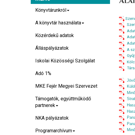
Ala
Könyvtárunkról
Szerv
A könyvtár használata
Szer
Adat
Közérdekű adatok
Adat
Adat
Álláspályázatok
A sz
Gyűj
Iskolai Közösségi Szolgálat
Kölc
Társ
Adó 1%
Jövő
MKE Fejér Megyei Szervezet
Küld
Minő
Támogatók, együttműködő
Strat
partnerek
Hasz
Hasz
NKA pályázatok
Pana
Pana
Minő
Programarchívum