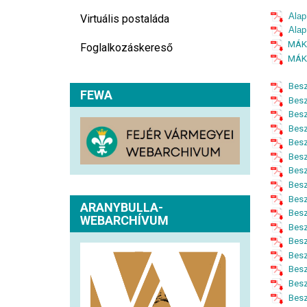
Alapí
Virtuális postaláda
Alapí
MÁK 
Foglalkozáskereső
MÁK 
Bes
FEWA
Bes
Bes
Bes
Bes
Bes
Bes
Bes
Bes
ARANYBULLA-
Bes
WEBARCHÍVUM
Bes
Bes
Bes
Besz
Bes
Besz