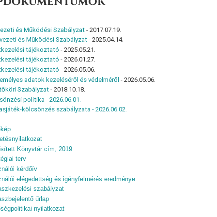
pdokumentumok
ezeti és Működési Szabályzat
- 2017.07.19.
vezeti és Működési Szabályzat
- 2025.04.14.
kezelési tájékoztató
- 2025.05.21.
kezelési tájékoztató
- 2026.01.27.
kezelési tájékoztató
- 2026.05.06.
emélyes adatok kezeléséről és védelméről
- 2026.05.06.
tőköri Szabályzat
- 2018.10.18.
sönzési politika - 2026.06.01.
asjáték-kölcsönzés szabályzata - 2026.06.02.
kép
etésnyilatkozat
sített Könyvtár cím, 2019
égiai terv
nálói kérdőív
nálói elégedettség és igényfelmérés eredménye
szkezelési szabályzat
szbejelentő űrlap
ségpolitikai nyilatkozat