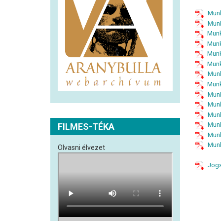
Munk
Munk
Munk
Munk
Munk
Munk
Munk
Munk
Munk
Munk
Munk
Munk
FILMES-TÉKA
Munk
Munk
Olvasni élvezet
Jog