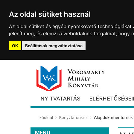
Az oldal sütiket használ
Az oldal sütiket és egyéb nyomkövető technológiákat a
jelenít meg, és elemzi a weboldalunk forgalmát, hogy 
OK
Beállítások megváltoztatása
NYITVATARTÁS
ELÉRHETŐSÉGEI
Főoldal
Könyvtárunkról
Alapdokumentumok
MENÜ