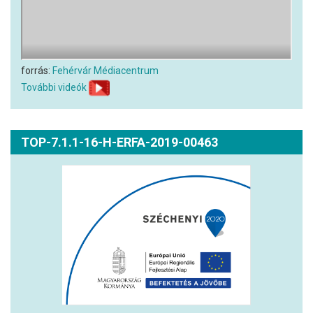
forrás:
Fehérvár Médiacentrum
További videók
TOP-7.1.1-16-H-ERFA-2019-00463