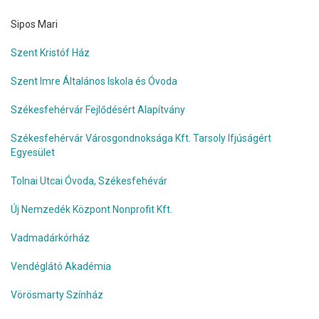
Sipos Mari
Szent Kristóf Ház
Szent Imre Általános Iskola és Óvoda
Székesfehérvár Fejlődésért Alapítvány
Székesfehérvár Városgondnoksága Kft.
Tarsoly Ifjúságért
Egyesület
Tolnai Utcai Óvoda, Székesfehévár
Új Nemzedék Központ Nonprofit Kft.
Vadmadárkórház
Vendéglátó Akadémia
Vörösmarty Színház