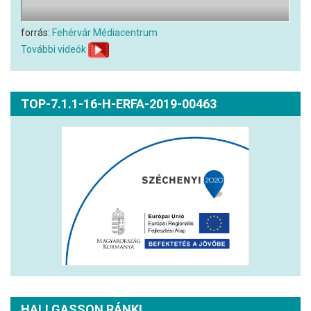
forrás:
Fehérvár Médiacentrum
További videók
TOP-7.1.1-16-H-ERFA-2019-00463
HALLGASSON RÁNK!