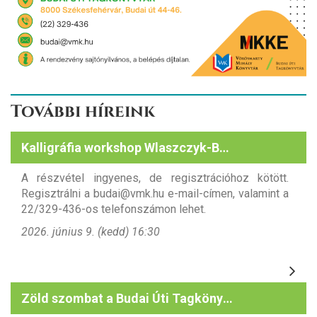
További híreink
Kalligráfia workshop Wlaszczyk-Baboth Dórával
A részvétel ingyenes, de regisztrációhoz kötött.
Regisztrálni a budai@vmk.hu e-mail-címen, valamint a
22/329-436-os telefonszámon lehet.
2026. június 9. (kedd) 16:30
Zöld szombat a Budai Úti Tagkönyvtárban