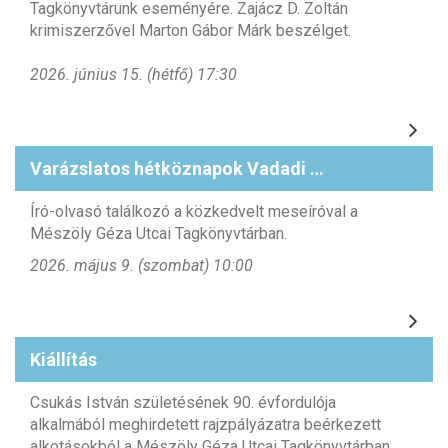
Tagkönyvtárunk eseményére. Zajácz D. Zoltán
krimiszerzővel Marton Gábor Márk beszélget.
2026. június 15. (hétfő) 17:30
Varázslatos hétköznapok Vadadi Adrienn meséivel
Író-olvasó találkozó a közkedvelt meseíróval a
Mészöly Géza Utcai Tagkönyvtárban.
2026. május 9. (szombat) 10:00
Kiállítás
Csukás István születésének 90. évfordulója
alkalmából meghirdetett rajzpályázatra beérkezett
alkotásokból a Mészöly Géza Utcai Tagkönyvtárban.