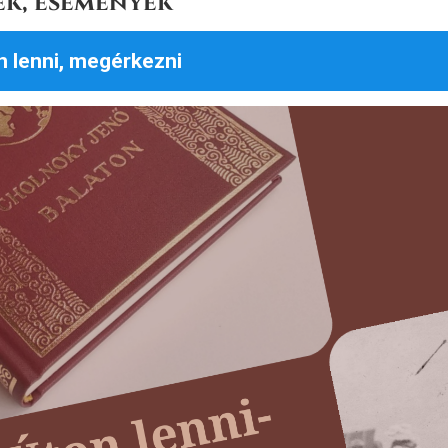
ek, események
n lenni, megérkezni