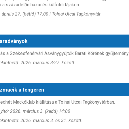
i a századelőn hazai és külföldi tájakon.
 április 27. (hétfő) 17:00 | Tolnai Utcai Tagkönyvtár
aradványok
ítás a Székesfehérvári Ásványgyűjtők Baráti Körének gyűjteménye
kinthető: 2026. március 3-27. között.
zmacik a tengeren
edhét Mackóklub kiállítása a Tolnai Utcai Tagkönyvtárban.
itó: 2026. március 3. (kedd) 14:00
kinthető: 2026. március 3. és 31. között.