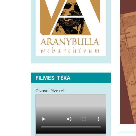
FILMES-TÉKA
Olvasni élvezet