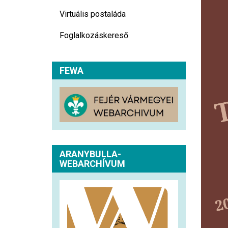
Virtuális postaláda
Foglalkozáskereső
FEWA
ARANYBULLA-
WEBARCHÍVUM