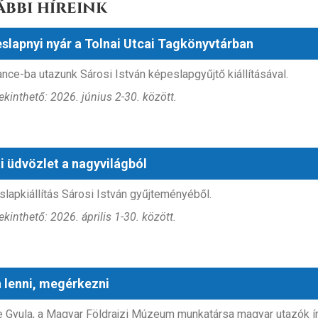
ábbi híreink
slapnyi nyár a Tolnai Utcai Tagkönyvtárban
nce-ba utazunk Sárosi István képeslapgyűjtő kiállításával.
kinthető: 2026. június 2-30. között.
ti üdvözlet a nagyvilágból
lapkiállítás Sárosi István gyűjteményéből.
kinthető: 2026. április 1-30. között.
 lenni, megérkezni
 Gyula, a Magyar Földrajzi Múzeum munkatársa magyar utazók írá