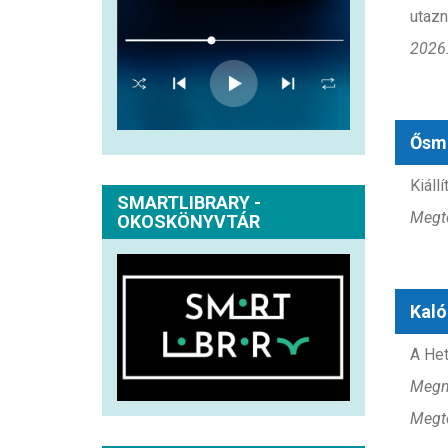
utazn
2026.
Ősm
Kiáll
SMARTLIBRARY -
Megte
OKOSKÖNYVTÁR
Kaló
A Het
Megny
Megte