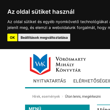
Az oldal sütiket használ
Az oldal sütiket és egyéb nyomkövető technológiákat a
jelenít meg, és elemzi a weboldalunk forgalmát, hogy 
OK
Beállítások megváltoztatása
NYITVATARTÁS
ELÉRHETŐSÉGEI
Hírek, események
Úton lenni, megérkezni
MENÜ