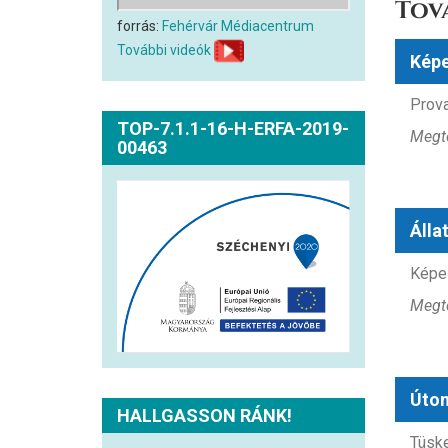
Tov
forrás:
Fehérvár Médiacentrum
További videók
Képe
Prova
TOP-7.1.1-16-H-ERFA-2019-
Megte
00463
Álla
Képes
Megte
Úton
HALLGASSON RÁNK!
Tüske