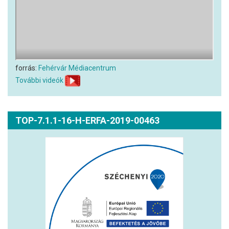
forrás:
Fehérvár Médiacentrum
További videók
TOP-7.1.1-16-H-ERFA-2019-00463