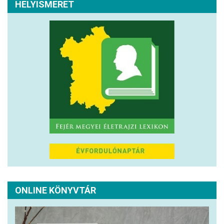
HELYISMERET
ONLINE KÖNYVTÁR