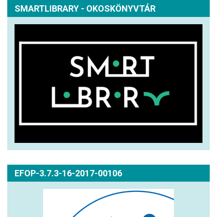
SMARTLIBRARY - OKOSKÖNYVTÁR
EFOP-3.7.3-16-2017-00106