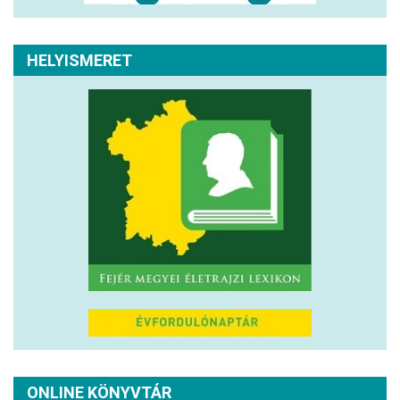
HELYISMERET
ONLINE KÖNYVTÁR