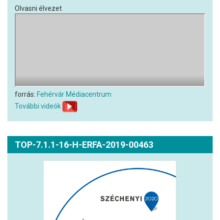
Olvasni élvezet
forrás:
Fehérvár Médiacentrum
További videók
TOP-7.1.1-16-H-ERFA-2019-00463