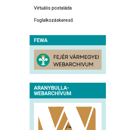
Virtuális postaláda
Foglalkozáskereső
FEWA
ARANYBULLA-
WEBARCHÍVUM