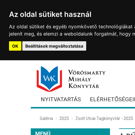
Az oldal sütiket használ
Az oldal sütiket és egyéb nyomkövető technológiákat a
jelenít meg, és elemzi a weboldalunk forgalmát, hogy 
OK
Beállítások megváltoztatása
NYITVATARTÁS
ELÉRHETŐSÉGEI
Galéria
2025
Zsolt Utcai Tagkönyvtár - 2025
MENÜ