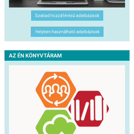
Szabad hozzáférésű adatbázisok
Helyben használható adatbázisok
AZ ÉN KÖNYVTÁRAM