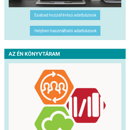
Szabad hozzáférésű adatbázisok
Helyben használható adatbázisok
AZ ÉN KÖNYVTÁRAM