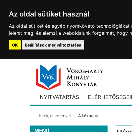
Az oldal sütiket használ
Az oldal sütiket és egyéb nyomkövető technológiákat a
jelenít meg, és elemzi a weboldalunk forgalmát, hogy 
OK
Beállítások megváltoztatása
NYITVATARTÁS
ELÉRHETŐSÉGEI
Hírek, események
A kő marad
MENÜ