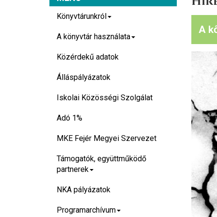
Hír
Könyvtárunkról
A k
A könyvtár használata
Közérdekű adatok
Álláspályázatok
Iskolai Közösségi Szolgálat
Adó 1%
MKE Fejér Megyei Szervezet
Támogatók, együttműködő
partnerek
NKA pályázatok
Programarchívum