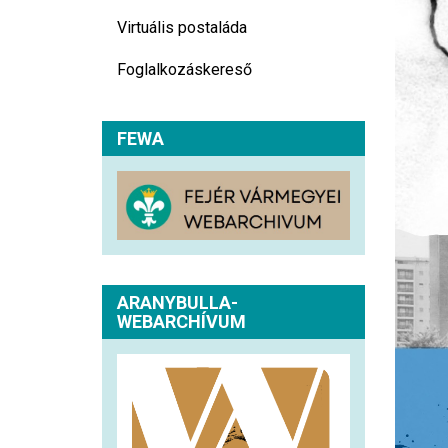
Virtuális postaláda
Foglalkozáskereső
FEWA
ARANYBULLA-
WEBARCHÍVUM