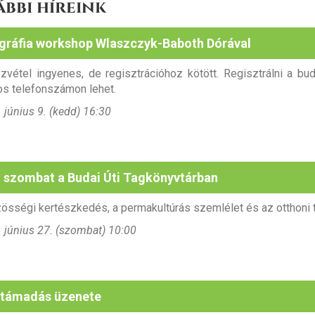
ábbi híreink
igráfia workshop Wlaszczyk-Baboth Dórával
zvétel ingyenes, de regisztrációhoz kötött. Regisztrálni a b
s telefonszámon lehet.
 június 9. (kedd) 16:30
 szombat a Budai Úti Tagkönyvtárban
össégi kertészkedés, a permakultúrás szemlélet és az otthoni 
 június 27. (szombat) 10:00
ltámadás üzenete