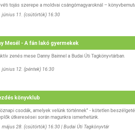
véti tojás szerepe
a moldvai csángómagyaroknál – könyvbemutat
 június 11. (csütörtök) 16:30
y Mesél - A fán lakó gyermekek
aktív zenés mese Danny Bainnel a Budai Úti Tagkönyvtárban.
 június 12. (péntek) 16:30
zdés könyvklub
öznapi csodák, amelyek velünk történnek" - kötetlen beszélget
plők útkeresései során magunkra ismerhetünk.
 május 28. (csütörtök) 16:30 | Budai Úti Tagkönyvtár