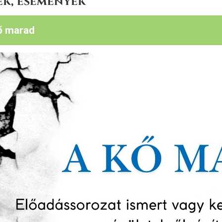
ek, események
ő marad