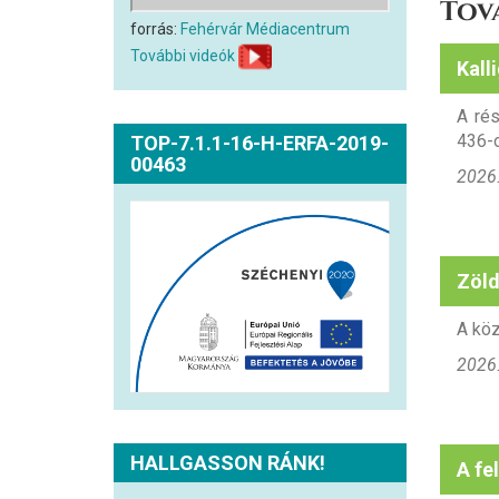
Tov
forrás:
Fehérvár Médiacentrum
További videók
Kall
A rés
436-o
TOP-7.1.1-16-H-ERFA-2019-
00463
2026.
Zöld
A köz
2026.
HALLGASSON RÁNK!
A fe