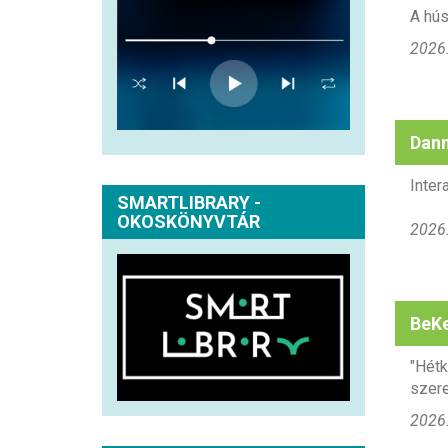
A hús
2026.
Dann
Inter
SMARTLIBRARY -
OKOSKÖNYVTÁR
2026.
BeKe
"Hétk
szere
2026.