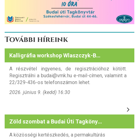
További híreink
Kalligráfia workshop Wlaszczyk-Baboth Dórával
A részvétel ingyenes, de regisztrációhoz kötött.
Regisztrálni a budai@vmk.hu e-mail-címen, valamint a
22/329-436-os telefonszámon lehet.
2026. június 9. (kedd) 16:30
Zöld szombat a Budai Úti Tagkönyvtárban
A közösségi kertészkedés, a permakultúrás