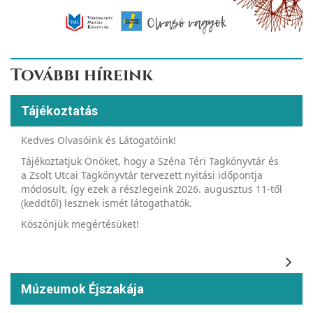
További híreink
Tájékoztatás
Kedves Olvasóink és Látogatóink!
Tájékoztatjuk Önöket, hogy a Széna Téri Tagkönyvtár és
a Zsolt Utcai Tagkönyvtár tervezett nyitási időpontja
módosult, így ezek a részlegeink 2026. augusztus 11-től
(keddtől) lesznek ismét látogathatók.
Köszönjük megértésüket!
Múzeumok Éjszakája