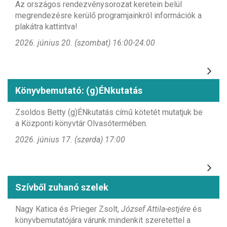
Az országos rendezvénysorozat keretein belül
megrendezésre kerülő programjainkról információk a
plakátra kattintva!
2026. június 20. (szombat) 16:00-24:00
Könyvbemutató: (g)ÉNkutatás
Zsoldos Betty (g)ÉNkutatás című kötetét mutatjuk be
a Központi könyvtár Olvasótermében.
2026. június 17. (szerda) 17:00
Szívből zuhanó szelek
Nagy Katica és Prieger Zsolt,
József Attila-estjére
és
könyvbemutatójára várunk mindenkit szeretettel a