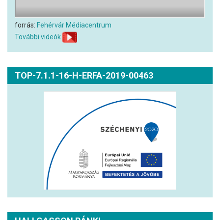
forrás:
Fehérvár Médiacentrum
További videók
TOP-7.1.1-16-H-ERFA-2019-00463