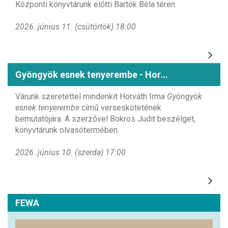
Központi könyvtárunk előtti Bartók Béla téren.
2026. június 11. (csütörtök) 18:00
Gyöngyök esnek tenyerembe - Horváth Irma könyvbemutatója
Várunk szeretettel mindenkit Horváth Irma
Gyöngyök
esnek tenyerembe
című verseskötetének
bemutatójára. A szerzővel Bokros Judit beszélget,
könyvtárunk olvasótermében.
2026. június 10. (szerda) 17:00
FEWA