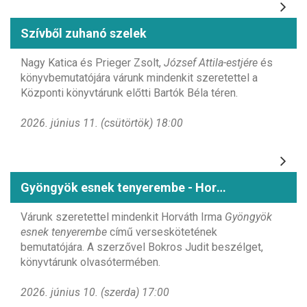
Szívből zuhanó szelek
Nagy Katica és Prieger Zsolt,
József Attila-estjére
és
könyvbemutatójára várunk mindenkit szeretettel a
Központi könyvtárunk előtti Bartók Béla téren.
2026. június 11. (csütörtök) 18:00
Gyöngyök esnek tenyerembe - Horváth Irma könyvbemutatója
Várunk szeretettel mindenkit Horváth Irma
Gyöngyök
esnek tenyerembe
című verseskötetének
bemutatójára. A szerzővel Bokros Judit beszélget,
könyvtárunk olvasótermében.
2026. június 10. (szerda) 17:00