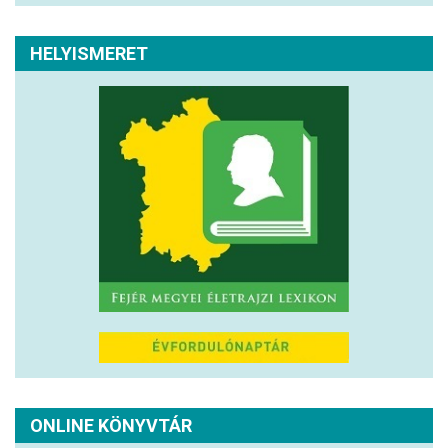
HELYISMERET
ONLINE KÖNYVTÁR