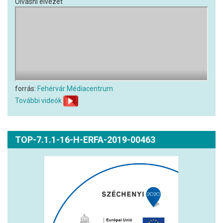
Olvasni élvezet
forrás:
Fehérvár Médiacentrum
További videók
TOP-7.1.1-16-H-ERFA-2019-00463