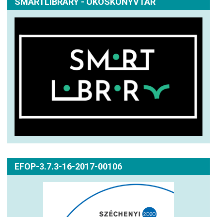
SMARTLIBRARY - OKOSKÖNYVTÁR
EFOP-3.7.3-16-2017-00106