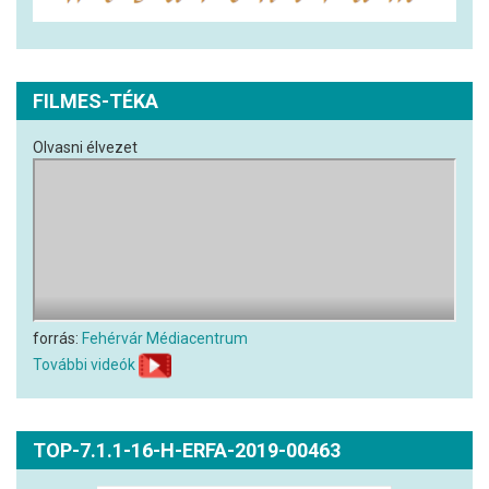
FILMES-TÉKA
Olvasni élvezet
forrás:
Fehérvár Médiacentrum
További videók
TOP-7.1.1-16-H-ERFA-2019-00463