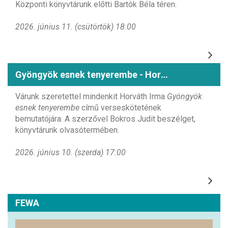
Központi könyvtárunk előtti Bartók Béla téren.
2026. június 11. (csütörtök) 18:00
Gyöngyök esnek tenyerembe - Horváth Irma könyvbemutatója
Várunk szeretettel mindenkit Horváth Irma
Gyöngyök
esnek tenyerembe
című verseskötetének
bemutatójára. A szerzővel Bokros Judit beszélget,
könyvtárunk olvasótermében.
2026. június 10. (szerda) 17:00
FEWA