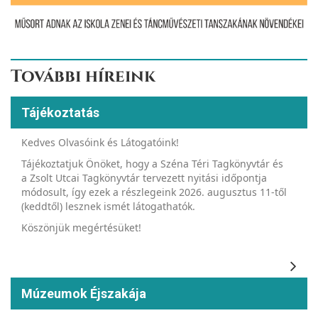
További híreink
Tájékoztatás
Kedves Olvasóink és Látogatóink!
Tájékoztatjuk Önöket, hogy a Széna Téri Tagkönyvtár és
a Zsolt Utcai Tagkönyvtár tervezett nyitási időpontja
módosult, így ezek a részlegeink 2026. augusztus 11-től
(keddtől) lesznek ismét látogathatók.
Köszönjük megértésüket!
Múzeumok Éjszakája