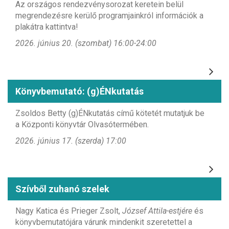
Az országos rendezvénysorozat keretein belül
megrendezésre kerülő programjainkról információk a
plakátra kattintva!
2026. június 20. (szombat) 16:00-24:00
Könyvbemutató: (g)ÉNkutatás
Zsoldos Betty (g)ÉNkutatás című kötetét mutatjuk be
a Központi könyvtár Olvasótermében.
2026. június 17. (szerda) 17:00
Szívből zuhanó szelek
Nagy Katica és Prieger Zsolt,
József Attila-estjére
és
könyvbemutatójára várunk mindenkit szeretettel a