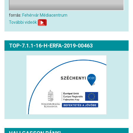
forrás:
Fehérvár Médiacentrum
További videók
TOP-7.1.1-16-H-ERFA-2019-00463