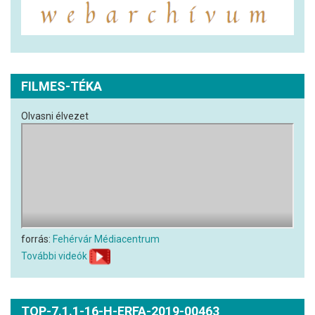
FILMES-TÉKA
Olvasni élvezet
forrás:
Fehérvár Médiacentrum
További videók
TOP-7.1.1-16-H-ERFA-2019-00463