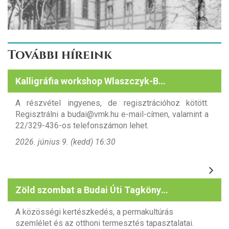
További híreink
Kalligráfia workshop Wlaszczyk-Baboth Dórával
A részvétel ingyenes, de regisztrációhoz kötött.
Regisztrálni a budai@vmk.hu e-mail-címen, valamint a
22/329-436-os telefonszámon lehet.
2026. június 9. (kedd) 16:30
Zöld szombat a Budai Úti Tagkönyvtárban
A közösségi kertészkedés, a permakultúrás
szemlélet és az otthoni termesztés tapasztalatai.