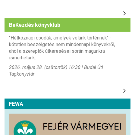
BeKezdés könyvklub
"Hétköznapi csodák, amelyek velünk történnek" -
kötetlen beszélgetés nem mindennapi könyvekről,
ahol a szereplők útkeresései során magunkra
ismerhetünk.
2026. május 28. (csütörtök) 16:30 | Budai Úti
Tagkönyvtár
FEWA