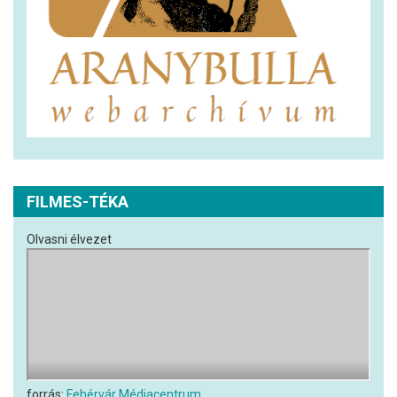
FILMES-TÉKA
Olvasni élvezet
forrás:
Fehérvár Médiacentrum