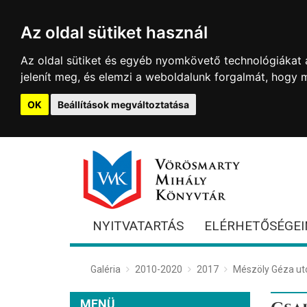
Az oldal sütiket használ
Az oldal sütiket és egyéb nyomkövető technológiákat a
jelenít meg, és elemzi a weboldalunk forgalmát, hogy 
OK
Beállítások megváltoztatása
NYITVATARTÁS
ELÉRHETŐSÉGEI
Galéria
2010-2020
2017
Mészöly Géza ut
MENÜ