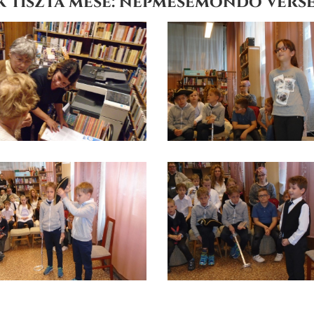
 tiszta mese: népmesemondó versen