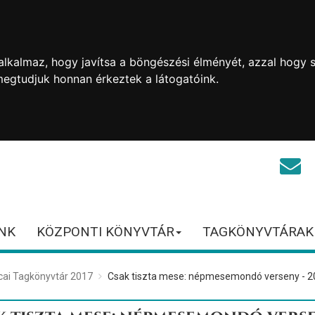
lkalmaz, hogy javítsa a böngészési élményét, azzal hogy s
megtudjuk honnan érkeztek a látogatóink.
NK
KÖZPONTI KÖNYVTÁR
TAGKÖNYVTÁRAK
cai Tagkönyvtár 2017
Csak tiszta mese: népmesemondó verseny - 2