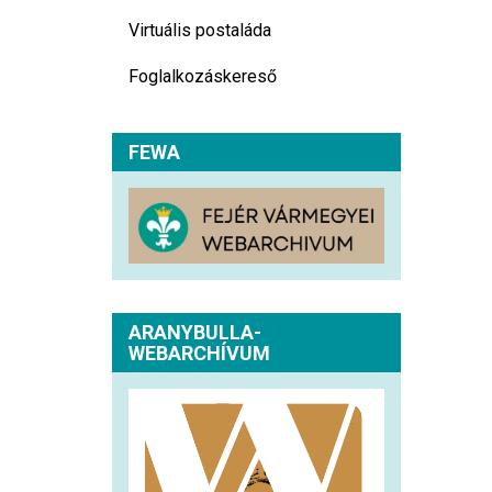
Virtuális postaláda
Foglalkozáskereső
FEWA
ARANYBULLA-
WEBARCHÍVUM