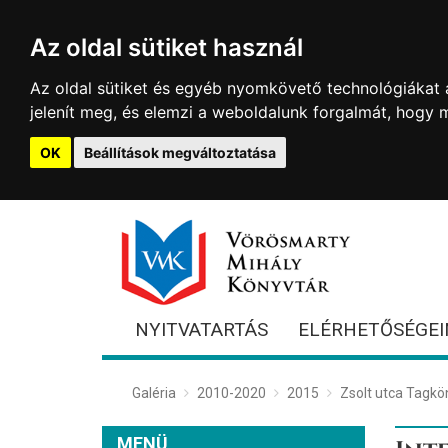
Az oldal sütiket használ
Az oldal sütiket és egyéb nyomkövető technológiákat a
jelenít meg, és elemzi a weboldalunk forgalmát, hogy 
OK
Beállítások megváltoztatása
NYITVATARTÁS
ELÉRHETŐSÉGEI
Galéria
2010-2020
2015
Zsolt utca Tagkö
MENÜ