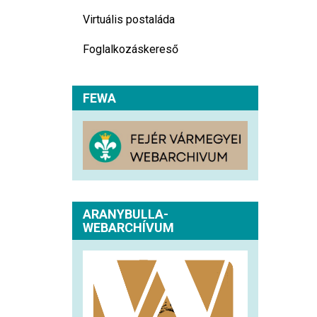
Virtuális postaláda
Foglalkozáskereső
FEWA
ARANYBULLA-
WEBARCHÍVUM