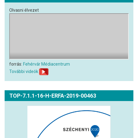
Olvasni élvezet
forrás:
Fehérvár Médiacentrum
További videók
TOP-7.1.1-16-H-ERFA-2019-00463