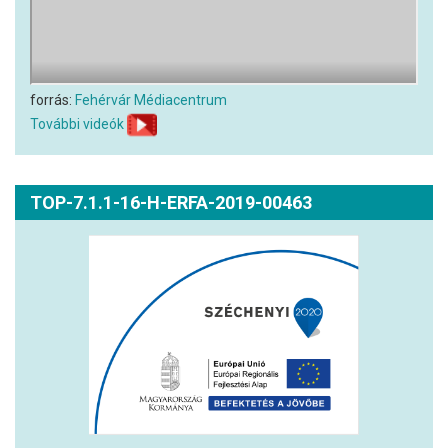
forrás:
Fehérvár Médiacentrum
További videók
TOP-7.1.1-16-H-ERFA-2019-00463