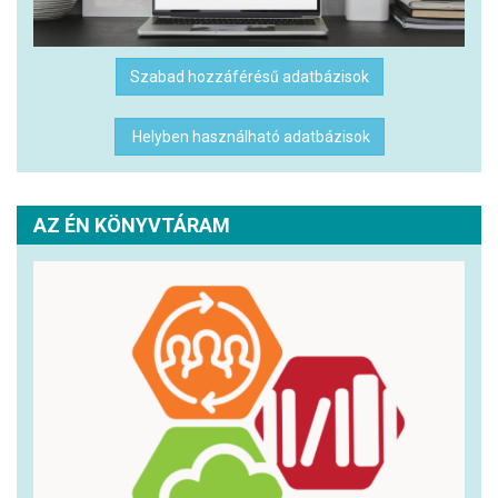
Szabad hozzáférésű adatbázisok
Helyben használható adatbázisok
AZ ÉN KÖNYVTÁRAM