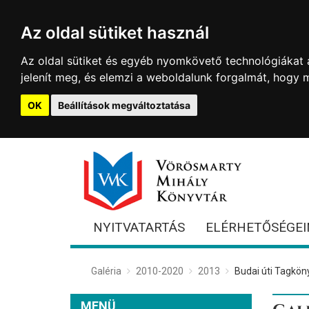
Az oldal sütiket használ
Az oldal sütiket és egyéb nyomkövető technológiákat a
jelenít meg, és elemzi a weboldalunk forgalmát, hogy 
OK
Beállítások megváltoztatása
NYITVATARTÁS
ELÉRHETŐSÉGEI
Galéria
2010-2020
2013
Budai úti Tagkön
MENÜ