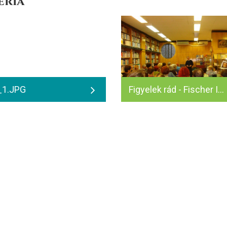
éria
_1.JPG
Figyelek rád - Fischer Imre - 2013.10.10.