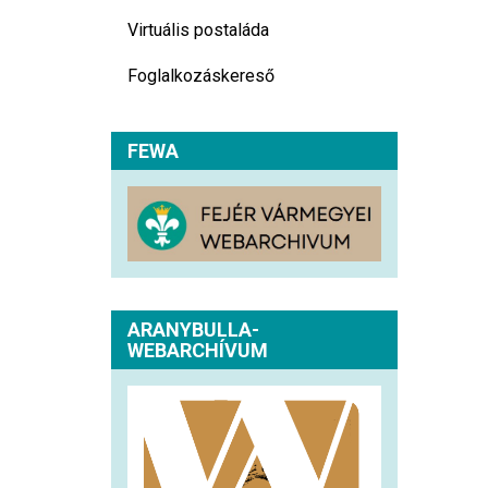
Virtuális postaláda
Foglalkozáskereső
FEWA
ARANYBULLA-
WEBARCHÍVUM