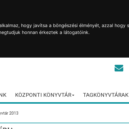
lkalmaz, hogy javítsa a böngészési élményét, azzal hogy s
megtudjuk honnan érkeztek a látogatóink.
NK
KÖZPONTI KÖNYVTÁR
TAGKÖNYVTÁRAK
yvtár 2013