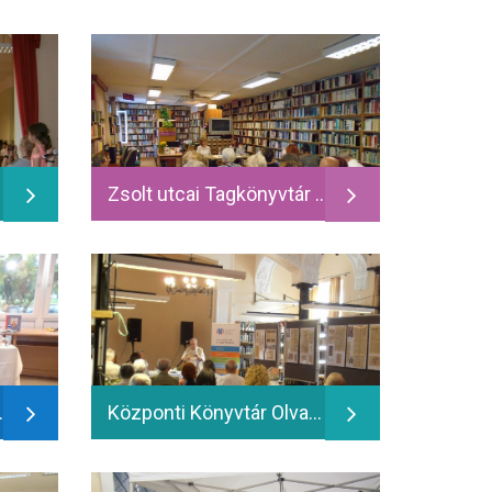
Zsolt utcai Tagkönyvtár - Mörk Lenoróra - 2016.06.08.
- 2016.06.10.
Központi Könyvtár Olvasóterem - 60 éve hunyt el Supka Géza - Emlékkiállítás - 2016.06.10.