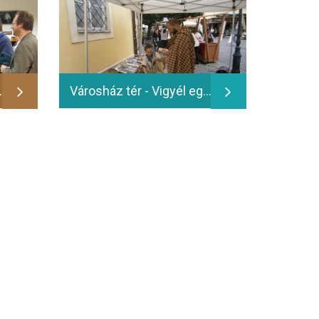
ő estje - 2016.06.13.
Városház tér - Vigyél egy könyvet – olvass Te is!