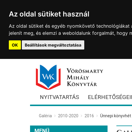
Az oldal sütiket használ
Az oldal sütiket és egyéb nyomkövető technológiákat a
jelenít meg, és elemzi a weboldalunk forgalmát, hogy 
OK
Beállítások megváltoztatása
NYITVATARTÁS
ELÉRHETŐSÉGEI
Galéria
2010-2020
2016
Ünnepi könyvhét
MENÜ