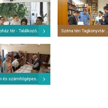
Vársoház tér - Találkozó Szabó T. Annával, Dragomán Györggyel és Dragomán Gáborral - 2016.06.10.
Széna téri Tagkönyvtár - A Hunyadiak kora - Bán Mór beszélget
Zenei és számítógépes részleg - Hangszerek - Perei Zoltán fametszetei - 2016.06.15.