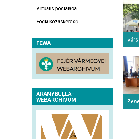
Virtuális postaláda
Foglalkozáskereső
FEWA
ARANYBULLA-
WEBARCHÍVUM