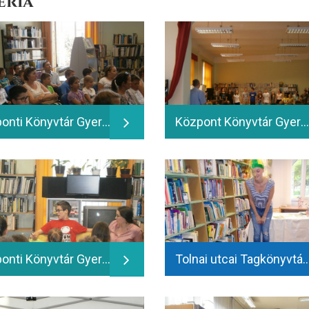
éria
Központi Könyvtár Gyermekrészleg - Pom Pom és barátai - a pályázat ünnepélyes eredményhirdetése - 2016.06.06.
Központ Könyvtár Gyermekrészleg - A nagy család; Rómeó és Júliák -a Bongó-Csalamádé Mix előadásai - 2016.06.07.
Központi Könyvtár Gyermekrészleg - Alma meg a fája - 2016.06.10.
Tolnai utcai Tagkönyvtár - Finy Petra 