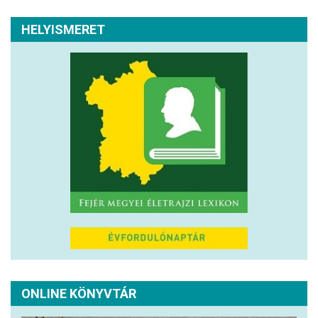
HELYISMERET
ONLINE KÖNYVTÁR