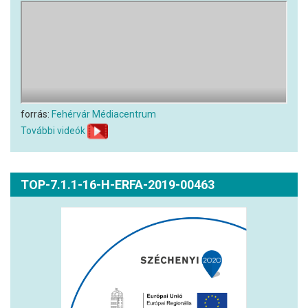
forrás:
Fehérvár Médiacentrum
További videók
TOP-7.1.1-16-H-ERFA-2019-00463