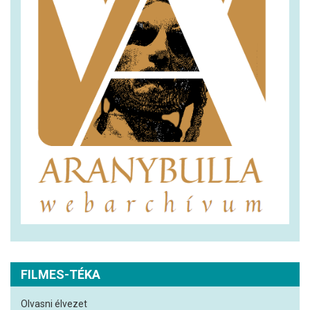
FILMES-TÉKA
Olvasni élvezet