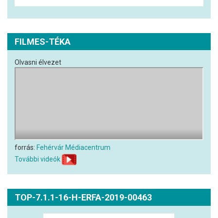
FILMES-TÉKA
Olvasni élvezet
forrás:
Fehérvár Médiacentrum
További videók
TOP-7.1.1-16-H-ERFA-2019-00463