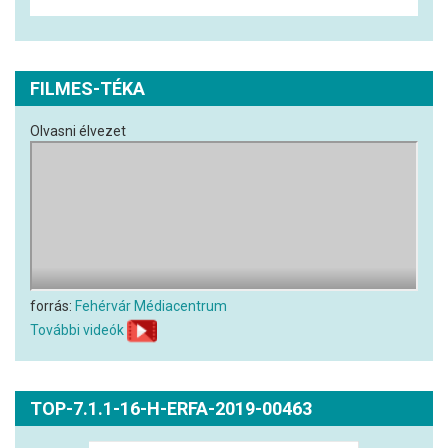
FILMES-TÉKA
Olvasni élvezet
forrás:
Fehérvár Médiacentrum
További videók
TOP-7.1.1-16-H-ERFA-2019-00463