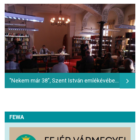
"Nekem már 38", Szent István emlékévében születtünk: dr. Gömör Béla, Juhász Előd, dr. Istvánfi Gyula előadása - 2013.06.07
FEWA