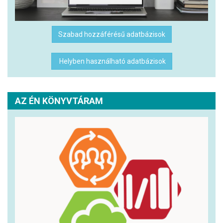
Szabad hozzáférésű adatbázisok
Helyben használható adatbázisok
AZ ÉN KÖNYVTÁRAM