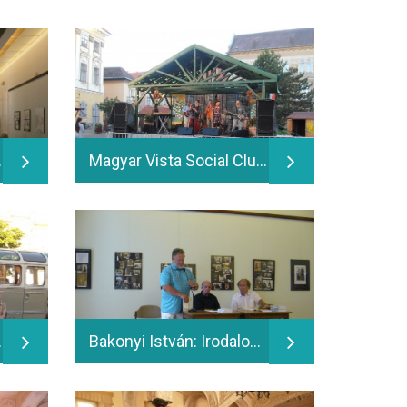
örténész születésének 100. évfordulójára - 2014.06.11.
Magyar Vista Social Club: jazz koncert - 2014.06.13.
ka könyvbemutatója - 2014.06.13.
Bakonyi István: Irodalom az ezredfordulón és Serfőző Simon: Semmi sem így van című könyvének bemutatója - 2014.06.16.