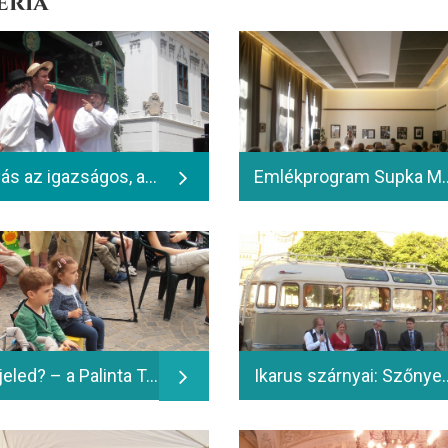
éria
Mátyás az igazságos, avagy ellopták az aranyszőrű bárányt - 2014.06.15.
Emlékprogram Supka Magdolna Széchenyi-díjas művészett
Mi a jeled? – a Palinta Társulat zenés programja gyermekeknek - 2014.06.13.
Ikarus szárnyai: Szőnyegi Hajnal