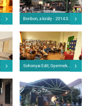
rt - 2014.06.14.
Boribon, a király - 2014.06.15.
zélget - 2014.06.13.
Sohonyai Edit; Gyermekrészleg - 2014.06.13.