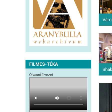
FILMES-TÉKA
Olvasni élvezet