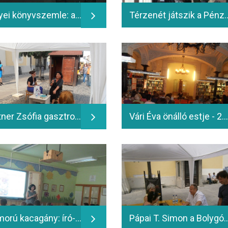
Megyei könyvszemle: az Ünnepi Könyvhétre megjelenő kötetek bemutatója - 2014.06.10.
Térzenét játszik a Pénzügyőr 
Mautner Zsófia gasztroblogger - 2014.06.14.
Vári Éva önálló estje - 2014.06.14.
Szomorú kacagány: író-olvasó találkozó Bosnyák Viktóriával; Zentai úti Tagkönyvtár - 2014.06.11.
Pápai T. Simon a Bolygóépítők, A második esély és a Visszatérők című kötet