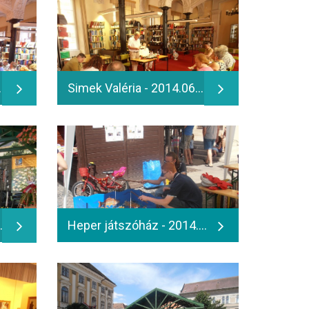
renc beszélget - 2014.06.12.
Simek Valéria - 2014.06.13.
áy János és Juhász Gábor irodalmi-zenés előadása - 2014.06.13.
Heper játszóház - 2014.06.15.