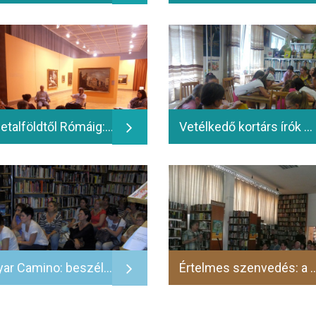
Németalföldtől Rómáig: Válogatás a Zichy-gyűjtemény legszebb festményeiből és szobraiból - 2014.06.13.
Vetélkedő kortárs írók műveiből; Zentai úti Tagkönyvtár - 2014.06.12
Magyar Camino: beszélgetés Sándor Anikó írónővel - 2014.06.16.
Értelmes szenvedés: a boldogság Szendi Gábor új könyvé