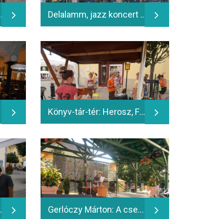
Zenekar - 2013.06.12.
Delalamm, jazz koncert - 2014.06.14.
Könyv-tár-tér: Herosz, Fehérvári Állatotthon, NeKI, Vadmadárkórház - 2014.06.14.
eit dedikálja; VMK-sátor - 2014.06.14.
Gerlóczy Márton: A csemegepultos naplója, Ötvös András felolvasó előadása - 2014.06.14.