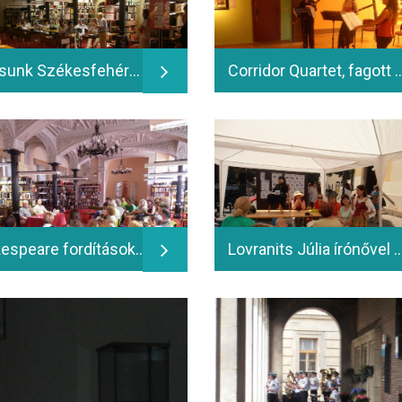
Városunk Székesfehérvár, a kiállítást megnyitja dr. Arató Antal - 2014.06.14.
Corridor Quartet, fagott conce
Shakespeare fordítások – Nádasdy Ádám költővel dr. Szele Bálint beszélget - 2013.06.13.
Lovranits Júlia írónővel Kalincsákné Molnár Zsuzsanna bes