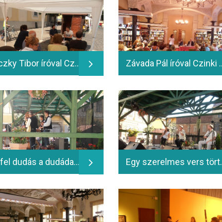
Babiczky Tibor íróval Czinki Ferenc beszélget - 2014.06.14
Závada Pál íróval Czinki Fe
Fújd fel dudás a dudádat! A Kákics Együttes zenés műsora gyermekeknek; Városház téri színpad - 2014.06.13.
Egy szerelmes vers története: H