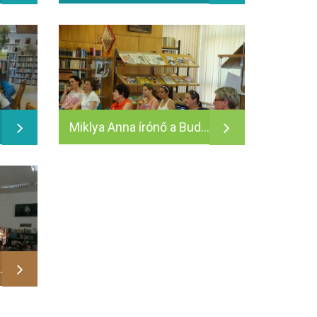
Miklya Anna írónő a Budai úti Tagkönyvtárban - 2014.06.11.
nek bemutatója - 2014.06.16.