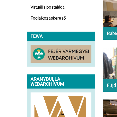
Virtuális postaláda
Foglalkozáskereső
FEWA
ARANYBULLA-
WEBARCHÍVUM