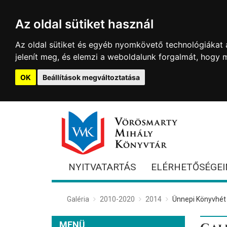
Az oldal sütiket használ
Az oldal sütiket és egyéb nyomkövető technológiákat a
jelenít meg, és elemzi a weboldalunk forgalmát, hogy 
OK
Beállítások megváltoztatása
NYITVATARTÁS
ELÉRHETŐSÉGEI
Galéria
2010-2020
2014
Ünnepi Könyvhét
MENÜ