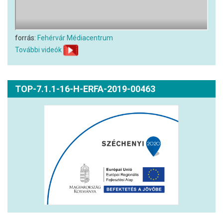
forrás:
Fehérvár Médiacentrum
További videók
TOP-7.1.1-16-H-ERFA-2019-00463