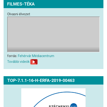
FILMES-TÉKA
Olvasni élvezet
forrás:
Fehérvár Médiacentrum
További videók
TOP-7.1.1-16-H-ERFA-2019-00463