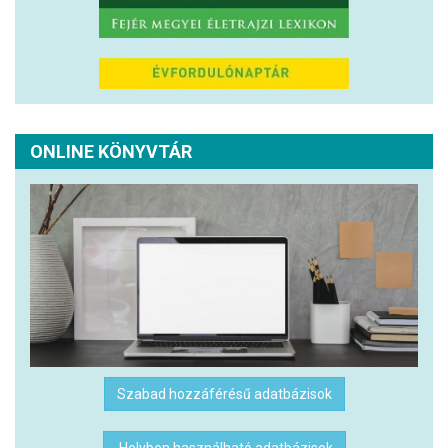
ONLINE KÖNYVTÁR
Szabad hozzáférésű adatbázisok
Helyben használható adatbázisok