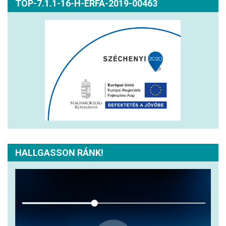
TOP-7.1.1-16-H-ERFA-2019-00463
HALLGASSON RÁNK!