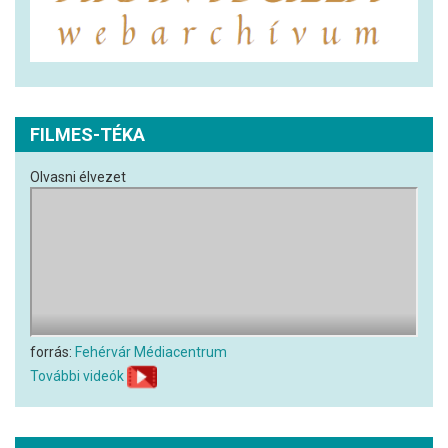
FILMES-TÉKA
Olvasni élvezet
forrás:
Fehérvár Médiacentrum
További videók