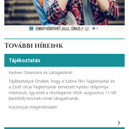
További híreink
Tájékoztatás
Kedves Olvasóink és Látogatóink!
Tájékoztatjuk Önöket, hogy a Széna Téri Tagkönyvtár és
a Zsolt Utcai Tagkönyvtár tervezett nyitási időpontja
módosult, így ezek a részlegeink 2026. augusztus 11-től
(keddtől) lesznek ismét látogathatók.
Köszönjük megértésüket!