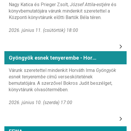
Nagy Katica és Prieger Zsolt,
József Attila-estjére
és
könyvbemutatójára várunk mindenkit szeretettel a
Központi könyvtárunk előtti Bartók Béla téren.
2026. június 11. (csütörtök) 18:00
Gyöngyök esnek tenyerembe - Horváth Irma könyvbemutatója
Várunk szeretettel mindenkit Horváth Irma
Gyöngyök
esnek tenyerembe
című verseskötetének
bemutatójára. A szerzővel Bokros Judit beszélget,
könyvtárunk olvasótermében.
2026. június 10. (szerda) 17:00