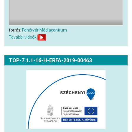
forrás:
Fehérvár Médiacentrum
További videók
TOP-7.1.1-16-H-ERFA-2019-00463