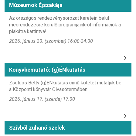
Múzeumok Éjszakája
Az országos rendezvénysorozat keretein belül
megrendezésre kerülő programjainkról információk a
plakátra kattintva!
2026. június 20. (szombat) 16:00-24:00
Könyvbemutató: (g)ÉNkutatás
Zsoldos Betty (g)ÉNkutatás című kötetét mutatjuk be
a Központi könyvtár Olvasótermében.
2026. június 17. (szerda) 17:00
Szívből zuhanó szelek