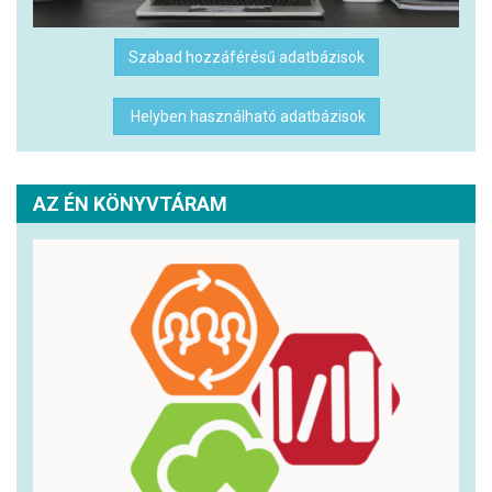
Szabad hozzáférésű adatbázisok
Helyben használható adatbázisok
AZ ÉN KÖNYVTÁRAM