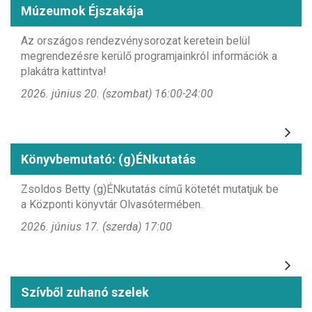
Múzeumok Éjszakája
Az országos rendezvénysorozat keretein belül
megrendezésre kerülő programjainkról információk a
plakátra kattintva!
2026. június 20. (szombat) 16:00-24:00
Könyvbemutató: (g)ÉNkutatás
Zsoldos Betty (g)ÉNkutatás című kötetét mutatjuk be
a Központi könyvtár Olvasótermében.
2026. június 17. (szerda) 17:00
Szívből zuhanó szelek