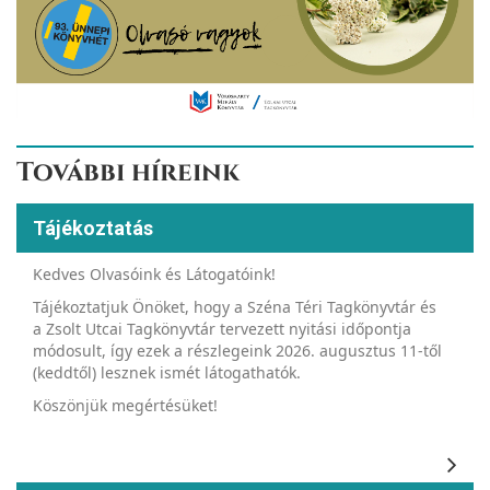
További híreink
Tájékoztatás
Kedves Olvasóink és Látogatóink!
Tájékoztatjuk Önöket, hogy a Széna Téri Tagkönyvtár és
a Zsolt Utcai Tagkönyvtár tervezett nyitási időpontja
módosult, így ezek a részlegeink 2026. augusztus 11-től
(keddtől) lesznek ismét látogathatók.
Köszönjük megértésüket!