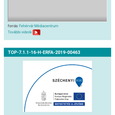
forrás:
Fehérvár Médiacentrum
További videók
TOP-7.1.1-16-H-ERFA-2019-00463