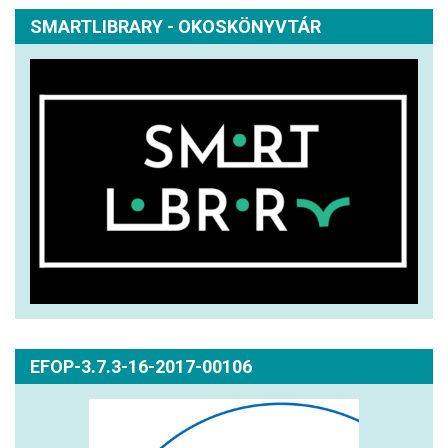
SMARTLIBRARY - OKOSKÖNYVTÁR
EFOP-3.7.3-16-2017-00106