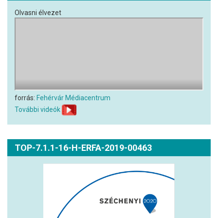
Olvasni élvezet
forrás:
Fehérvár Médiacentrum
További videók
TOP-7.1.1-16-H-ERFA-2019-00463