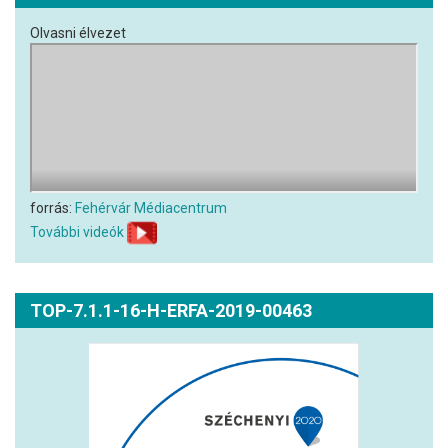
Olvasni élvezet
forrás:
Fehérvár Médiacentrum
További videók
TOP-7.1.1-16-H-ERFA-2019-00463