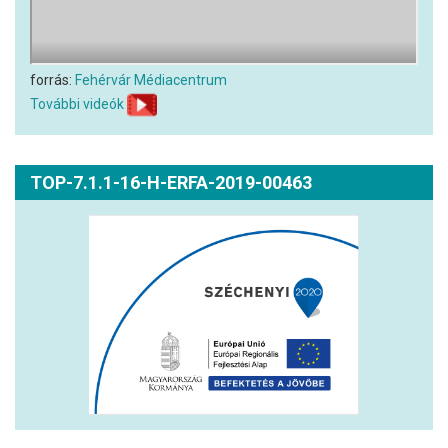
forrás:
Fehérvár Médiacentrum
További videók
TOP-7.1.1-16-H-ERFA-2019-00463